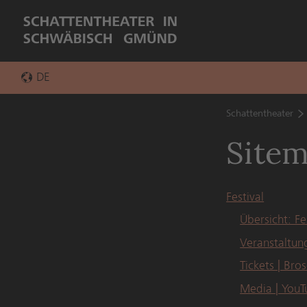
DE
EN
Schattentheater
Site
Festival
Übersicht: Fe
Veranstaltun
Tickets | Bro
Media | YouT