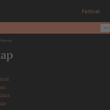
Festival
Sitemap
map
stival
gen
schüre
ube