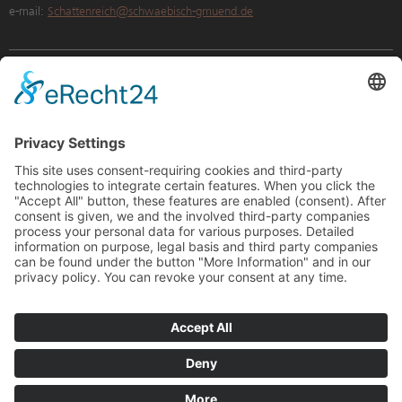
e-mail:
Schattenreich@schwaebisch-gmuend.de
Internationales Schattentheater Museum
schattenreich
Mohrengässle 6
73525 Schwäbisch Gmünd
phone: +49 7171 603-4110
fax: +49 7171 603-4119
E-Mail:
kulturbuero@schwaebisch-gmuend.de
Opening hours
Sundays 14:00 until 17:00