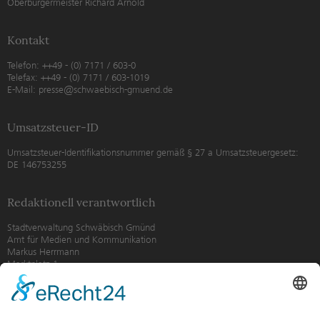
Oberbürgermeister Richard Arnold
Kontakt
Telefon: ++49 - (0) 7171 / 603-0
Telefax: ++49 - (0) 7171 / 603-1019
E-Mail: presse@schwaebisch-gmuend.de
Umsatzsteuer-ID
Umsatzsteuer-Identifikationsnummer gemäß § 27 a Umsatzsteuergesetz:
DE 146753255
Redaktionell verantwortlich
Stadtverwaltung Schwäbisch Gmünd
Amt für Medien und Kommunikation
Markus Herrmann
Marktplatz 1
73525 Schwäbisch Gmünd
Telefon: ++49 - (0) 7171 / 603 - 1310
Telefax: ++49 - (0) 7171 / 603 - 1399